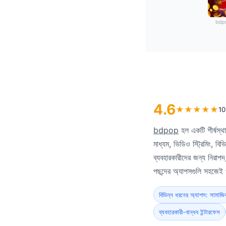
bdpop
4.6
★
★
★
★
★
10
bdpop
হল একটি শীর্ষস্থ
মাধ্যম, ভিডিও স্ট্রিমিং, 
ব্যবহারকারীদের জন্য নিরা
পছন্দের অ্যাপসগুলি সহজেই
বিভিন্ন ধরনের অ্যাপস: সামাজিক
ব্যবহারকারী-বান্ধব ইন্টারফেস