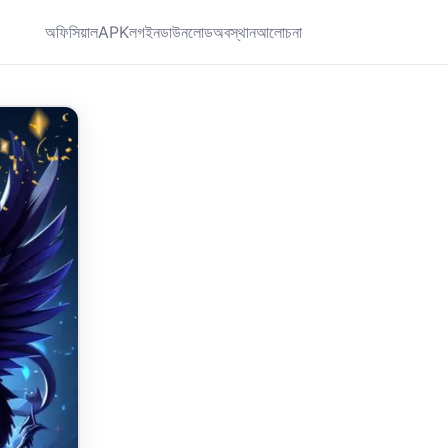
অফিসিয়াল
APK
লগইন
ডাউনলোড
অবস্থান
আলোচনা