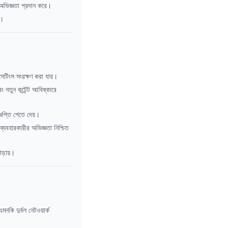
 অভিজ্ঞতা প্রদান করে।
ে।
েটিংস সংরক্ষণ করা যায়।
 নতুন কন্টেন্ট আবিষ্কারে
্ঞপ্তি পেতে দেয়।
ব্যবহারকারীর অভিজ্ঞতা নিশ্চিত
াড়ায়।
কি দুর্বল নেটওয়ার্ক