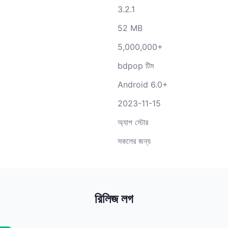
3.2.1
52 MB
5,000,000+
bdpop টিম
Android 6.0+
2023-11-15
অ্যাপ স্টোর
সকলের জন্য
রিলিজ লগ