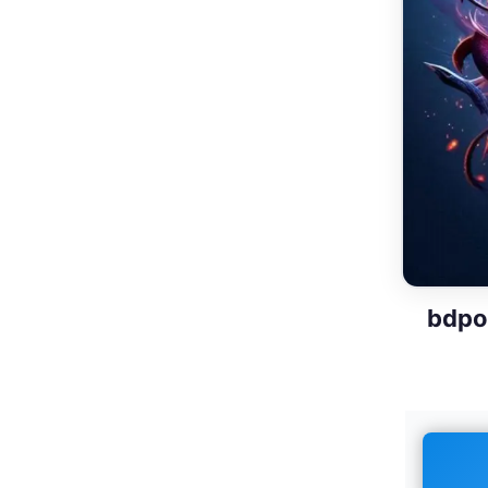
bdpop 