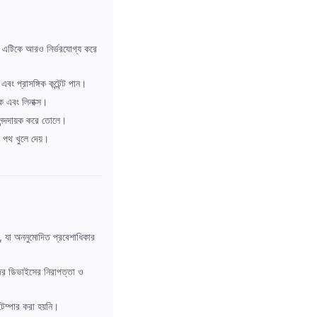
ন্য এটিকে আরও নির্ভরযোগ্য করে
বং প্রাসঙ্গিক কন্টেন্ট পান।
াক এবং লিনাক্স।
আনন্দদায়ক করে তোলে।
র পথ খুলে দেয়।
, যা অননুমোদিত প্রবেশাধিকার
ীদের ডিভাইসের নিরাপত্তা ও
টেম্পার করা হয়নি।