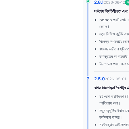
2.8.1
2026-06-12
স
সর্বশেষ স্থিতিশীলতা এবং 
bdpop প্ল্যাটফর্মের স
তোলে।
নতুন ভিডিও কন্টেন্ট এব
বিভিন্ন অপারেটিং সিস্ট
ব্যবহারকারীদের সুবিধা
ভবিষ্যতের আপডেটের জন্
নিরাপত্তা প্যাচ এবং দু
2.5.0
2026-05-01
বর্ধিত নিরাপত্তা বৈশিষ্ট্
দুই-ধাপ যাচাইকরণ (Tw
প্রতিরোধ করে।
নতুন অ্যান্টিভাইরাস এ
কর্মক্ষমতা বাড়ায়।
সফটওয়্যার ডাউনলোডের 