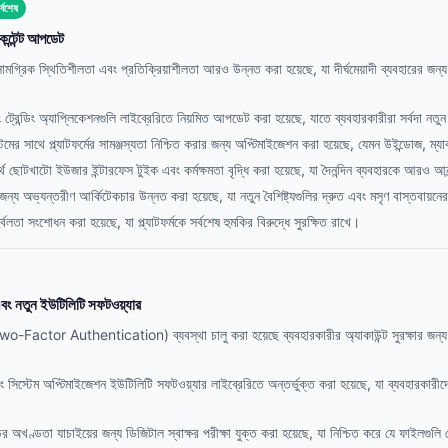
র্বশেষ
কন্টেন্ট আপডেট
ামগ্রিক স্থিতিশীলতা এবং প্রতিক্রিয়াশীলতা আরও উন্নত করা হয়েছে, যা দীর্ঘমেয়াদী ব্যবহারের জ
ং ট্রেন্ডিং অ্যাপ্লিকেশনগুলি লাইব্রেরিতে নিয়মিত আপডেট করা হয়েছে, যাতে ব্যবহারকারীরা সর্বদা নতুন এ
েমের সাথে প্ল্যাটফর্মের সামঞ্জস্যতা নিশ্চিত করার জন্য অপ্টিমাইজেশন করা হয়েছে, যেমন উইন্ডোজ, ম্য
র্থে ছোটখাটো ইউজার ইন্টারফেস টুইক এবং কর্মক্ষমতা বৃদ্ধি করা হয়েছে, যা দৈনন্দিন ব্যবহারকে আরও 
য অভ্যন্তরীণ আর্কিটেকচার উন্নত করা হয়েছে, যা নতুন বৈশিষ্ট্যগুলির দ্রুত এবং মসৃণ বাস্তবায়নে
র্বলতা সংশোধন করা হয়েছে, যা প্ল্যাটফর্মকে সর্বশেষ হুমকির বিরুদ্ধে সুরক্ষিত রাখে।
য এবং নতুন ইউটিলিটি সফটওয়্যার
o-Factor Authentication) ব্যবস্থা চালু করা হয়েছে ব্যবহারকারীর অ্যাকাউন্ট সুরক্ষার জন্য
বং সিস্টেম অপ্টিমাইজেশন ইউটিলিটি সফটওয়্যার লাইব্রেরিতে অন্তর্ভুক্ত করা হয়েছে, যা ব্যবহারকার
অখণ্ডতা যাচাইয়ের জন্য ডিজিটাল স্বাক্ষর পরীক্ষা যুক্ত করা হয়েছে, যা নিশ্চিত করে যে ফাইলগুলি 