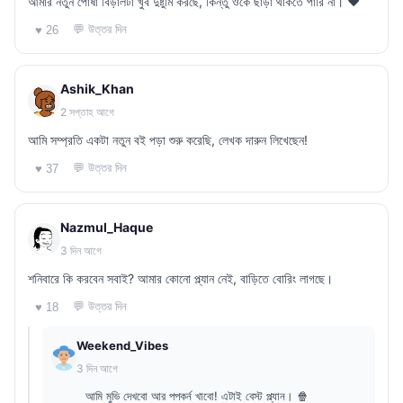
আমার নতুন পোষা বিড়ালটা খুব দুষ্টুমি করছে, কিন্তু ওকে ছাড়া থাকতে পারি না। ❤️
💬 উত্তর দিন
♥ 26
Ashik_Khan
2 সপ্তাহ আগে
আমি সম্প্রতি একটা নতুন বই পড়া শুরু করেছি, লেখক দারুন লিখেছেন!
💬 উত্তর দিন
♥ 37
Nazmul_Haque
3 দিন আগে
শনিবারে কি করবেন সবাই? আমার কোনো প্ল্যান নেই, বাড়িতে বোরিং লাগছে।
💬 উত্তর দিন
♥ 18
Weekend_Vibes
3 দিন আগে
আমি মুভি দেখবো আর পপকর্ন খাবো! এটাই বেস্ট প্ল্যান। 🍿