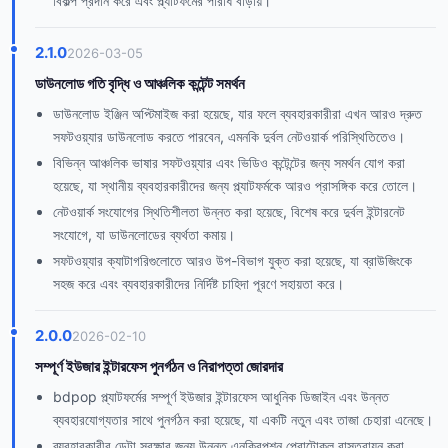
বিকল্প প্রদান করে এবং প্ল্যাটফর্মের পরিধি বাড়ায়।
2.1.0
2026-03-05
ডাউনলোড গতি বৃদ্ধি ও আঞ্চলিক কন্টেন্ট সমর্থন
ডাউনলোড ইঞ্জিন অপ্টিমাইজ করা হয়েছে, যার ফলে ব্যবহারকারীরা এখন আরও দ্রুত
সফটওয়্যার ডাউনলোড করতে পারবেন, এমনকি দুর্বল নেটওয়ার্ক পরিস্থিতিতেও।
বিভিন্ন আঞ্চলিক ভাষার সফটওয়্যার এবং ভিডিও কন্টেন্টের জন্য সমর্থন যোগ করা
হয়েছে, যা স্থানীয় ব্যবহারকারীদের জন্য প্ল্যাটফর্মকে আরও প্রাসঙ্গিক করে তোলে।
নেটওয়ার্ক সংযোগের স্থিতিশীলতা উন্নত করা হয়েছে, বিশেষ করে দুর্বল ইন্টারনেট
সংযোগে, যা ডাউনলোডের ব্যর্থতা কমায়।
সফটওয়্যার ক্যাটাগরিগুলোতে আরও উপ-বিভাগ যুক্ত করা হয়েছে, যা ব্রাউজিংকে
সহজ করে এবং ব্যবহারকারীদের নির্দিষ্ট চাহিদা পূরণে সহায়তা করে।
2.0.0
2026-02-10
সম্পূর্ণ ইউজার ইন্টারফেস পুনর্গঠন ও নিরাপত্তা জোরদার
bdpop প্ল্যাটফর্মের সম্পূর্ণ ইউজার ইন্টারফেস আধুনিক ডিজাইন এবং উন্নত
ব্যবহারযোগ্যতার সাথে পুনর্গঠন করা হয়েছে, যা একটি নতুন এবং তাজা চেহারা এনেছে।
ব্যবহারকারীর ডেটা সুরক্ষার জন্য উন্নত এনক্রিপশন প্রোটোকল বাস্তবায়ন করা