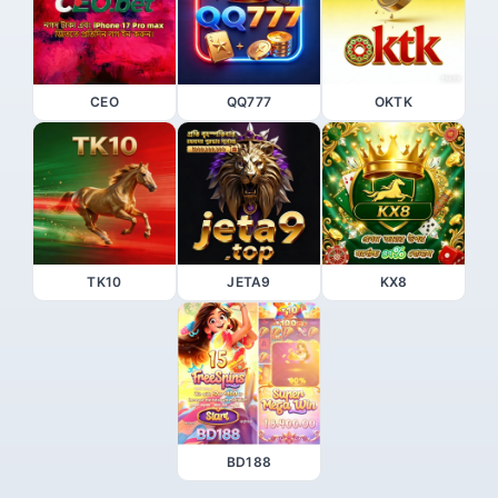
CEO
QQ777
OKTK
TK10
JETA9
KX8
BD188