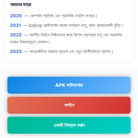
আমাদের যাত্রা
2020
— কোম্পানি প্রতিষ্ঠা এবং প্রাথমিক তহবিল সংগ্রহ।
2021
— bdpop প্ল্যাটফর্মের প্রথম সংস্করণ চালু, দ্রুত ব্যবহারকারী বৃদ্ধি।
2022
— স্থানীয় ভিডিও নির্মাতাদের জন্য বিশেষ প্রোগ্রাম চালু এবং আঞ্চলিক
ভাষার বিষয়বস্তুতে ফোকাস।
2023
— আন্তর্জাতিক বাজারে প্রবেশ এবং নতুন অংশীদারিত্ব স্থাপন।
APK ডাউনলোড
লগইন
এখনই নিবন্ধন করুন