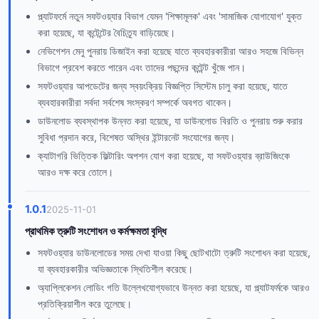
প্ল্যাটফর্মে নতুন সফটওয়্যার বিভাগ যেমন 'শিক্ষামূলক' এবং 'সামাজিক যোগাযোগ' যুক্ত
করা হয়েছে, যা কন্টেন্টের বৈচিত্র্য বাড়িয়েছে।
নেভিগেশন মেনু পুনরায় ডিজাইন করা হয়েছে যাতে ব্যবহারকারীরা আরও সহজে বিভিন্ন
বিভাগে প্রবেশ করতে পারেন এবং তাদের পছন্দের কন্টেন্ট খুঁজে পান।
সফটওয়্যার আপডেটের জন্য স্বয়ংক্রিয় বিজ্ঞপ্তি সিস্টেম চালু করা হয়েছে, যাতে
ব্যবহারকারীরা সর্বদা সর্বশেষ সংস্করণ সম্পর্কে অবগত থাকেন।
ডাউনলোড ব্যবস্থাপক উন্নত করা হয়েছে, যা ডাউনলোড বিরতি ও পুনরায় শুরু করার
সুবিধা প্রদান করে, বিশেষত অস্থির ইন্টারনেট সংযোগের জন্য।
ক্যাটাগরি ভিত্তিক ফিল্টারিং অপশন যোগ করা হয়েছে, যা সফটওয়্যার ব্রাউজিংকে
আরও দক্ষ করে তোলে।
1.0.1
2025-11-01
প্রাথমিক ত্রুটি সংশোধন ও কর্মক্ষমতা বৃদ্ধি
সফটওয়্যার ডাউনলোডের সময় দেখা যাওয়া কিছু ছোটখাটো ত্রুটি সংশোধন করা হয়েছে,
যা ব্যবহারকারীর অভিজ্ঞতাকে স্থিতিশীল করেছে।
অ্যাপ্লিকেশন লোডিং গতি উল্লেখযোগ্যভাবে উন্নত করা হয়েছে, যা প্ল্যাটফর্মকে আরও
প্রতিক্রিয়াশীল করে তুলেছে।