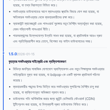
হয়েছে, যা তথ্য নিরাপত্তা নিশ্চিত করে।
সফটওয়্যার ডাউনলোডের আগে ম্যালওয়্যার স্ক্যানিং ফিচার যোগ করা হয়েছে, যা
ক্ষতিকারক সফটওয়্যার থেকে ব্যবহারকারীদের রক্ষা করে।
অ্যাকাউন্ট ম্যানেজমেন্ট এবং পাসওয়ার্ড সুরক্ষায় নতুন বৈশিষ্ট্য অন্তর্ভুক্ত করা হয়েছে,
যেমন শক্তিশালী পাসওয়ার্ড নীতি।
পারফরম্যান্সের উল্লেখযোগ্য উন্নতি সাধন করা হয়েছে, যা প্ল্যাটফর্মকে আরও দ্রুত
এবং প্রতিক্রিয়াশীল করে তোলে, বিশেষত বড় ফাইল ডাউনলোডের সময়।
1.5.0
2026-01-15
বৃহত্তর সফটওয়্যার লাইব্রেরি এবং ব্যক্তিগতকরণ
বিভিন্ন জনপ্রিয় সামাজিক যোগাযোগ অ্যাপ্লিকেশন এবং নতুন শিক্ষামূলক সফটওয়্যার
লাইব্রেরিতে যুক্ত করা হয়েছে, যা bdpop-কে একটি ব্যাপক প্ল্যাটফর্মে পরিণত
করেছে।
ব্যবহারকারীর পছন্দের উপর ভিত্তি করে সফটওয়্যার সুপারিশের বৈশিষ্ট্য চালু করা
হয়েছে, যা ব্যক্তিগতকৃত অভিজ্ঞতা প্রদান করে।
ডাউনলোড গতি অপ্টিমাইজ করার জন্য কন্টেন্ট ডেলিভারি নেটওয়ার্ক (CDN)
ইন্টিগ্রেশন করা হয়েছে, যা বিশ্বব্যাপী দ্রুত ডাউনলোড নিশ্চিত করে।