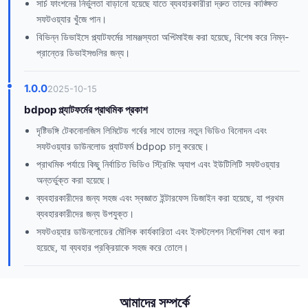
সার্চ ফাংশনের নির্ভুলতা বাড়ানো হয়েছে যাতে ব্যবহারকারীরা দ্রুত তাদের কাঙ্ক্ষিত
সফটওয়্যার খুঁজে পান।
বিভিন্ন ডিভাইসে প্ল্যাটফর্মের সামঞ্জস্যতা অপ্টিমাইজ করা হয়েছে, বিশেষ করে নিম্ন-
প্রান্তের ডিভাইসগুলির জন্য।
1.0.0
2025-10-15
bdpop প্ল্যাটফর্মের প্রাথমিক প্রকাশ
দৃষ্টিভঙ্গি টেকনোলজিস লিমিটেড গর্বের সাথে তাদের নতুন ভিডিও বিনোদন এবং
সফটওয়্যার ডাউনলোড প্ল্যাটফর্ম bdpop চালু করেছে।
প্রাথমিক পর্যায়ে কিছু নির্বাচিত ভিডিও স্ট্রিমিং অ্যাপ এবং ইউটিলিটি সফটওয়্যার
অন্তর্ভুক্ত করা হয়েছে।
ব্যবহারকারীদের জন্য সহজ এবং স্বজ্ঞাত ইন্টারফেস ডিজাইন করা হয়েছে, যা প্রথম
ব্যবহারকারীদের জন্য উপযুক্ত।
সফটওয়্যার ডাউনলোডের মৌলিক কার্যকারিতা এবং ইনস্টলেশন নির্দেশিকা যোগ করা
হয়েছে, যা ব্যবহার প্রক্রিয়াকে সহজ করে তোলে।
আমাদের সম্পর্কে