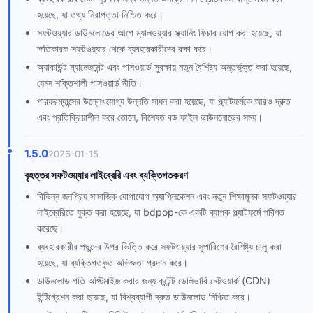
হয়েছে, যা তথ্য নিরাপত্তা নিশ্চিত করে।
সফটওয়্যার ডাউনলোডের আগে ম্যালওয়্যার স্ক্যানিং ফিচার যোগ করা হয়েছে, যা
ক্ষতিকারক সফটওয়্যার থেকে ব্যবহারকারীদের রক্ষা করে।
অ্যাকাউন্ট ম্যানেজমেন্ট এবং পাসওয়ার্ড সুরক্ষায় নতুন বৈশিষ্ট্য অন্তর্ভুক্ত করা হয়েছে,
যেমন শক্তিশালী পাসওয়ার্ড নীতি।
পারফরম্যান্সের উল্লেখযোগ্য উন্নতি সাধন করা হয়েছে, যা প্ল্যাটফর্মকে আরও দ্রুত
এবং প্রতিক্রিয়াশীল করে তোলে, বিশেষত বড় ফাইল ডাউনলোডের সময়।
1.5.0
2026-01-15
বৃহত্তর সফটওয়্যার লাইব্রেরি এবং ব্যক্তিগতকরণ
বিভিন্ন জনপ্রিয় সামাজিক যোগাযোগ অ্যাপ্লিকেশন এবং নতুন শিক্ষামূলক সফটওয়্যার
লাইব্রেরিতে যুক্ত করা হয়েছে, যা bdpop-কে একটি ব্যাপক প্ল্যাটফর্মে পরিণত
করেছে।
ব্যবহারকারীর পছন্দের উপর ভিত্তি করে সফটওয়্যার সুপারিশের বৈশিষ্ট্য চালু করা
হয়েছে, যা ব্যক্তিগতকৃত অভিজ্ঞতা প্রদান করে।
ডাউনলোড গতি অপ্টিমাইজ করার জন্য কন্টেন্ট ডেলিভারি নেটওয়ার্ক (CDN)
ইন্টিগ্রেশন করা হয়েছে, যা বিশ্বব্যাপী দ্রুত ডাউনলোড নিশ্চিত করে।