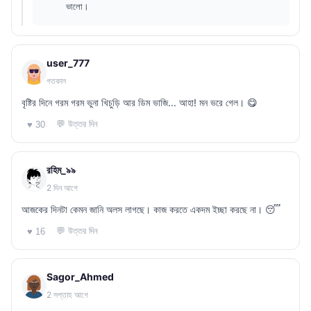
ভালো।
user_777
গতকাল
বৃষ্টির দিনে গরম গরম ভুনা খিচুড়ি আর ডিম ভাজি... আহা! মন ভরে গেল। 😋
💬 উত্তর দিন
♥ 30
রহিম_৯৯
2 দিন আগে
আজকের দিনটা কেমন জানি অলস লাগছে। কাজ করতে একদম ইচ্ছা করছে না। 😴
💬 উত্তর দিন
♥ 16
Sagor_Ahmed
2 সপ্তাহ আগে