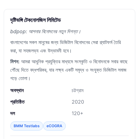
দৃষ্টিভঙ্গি টেকনোলজিস লিমিটেড
bdpop: আপনার বিনোদনের নতুন দিগন্ত।
বাংলাদেশের সকল মানুষের জন্য ডিজিটাল বিনোদনের সেরা প্ল্যাটফর্ম তৈরি
করা, যা সহজলভ্য এবং উদ্ভাবনী হবে।
মিশন:
আমরা আধুনিক প্রযুক্তির মাধ্যমে সংস্কৃতি ও বিনোদনকে সবার কাছে
পৌঁছে দিতে বদ্ধপরিকর, যার লক্ষ্য একটি সমৃদ্ধ ও সংযুক্ত ডিজিটাল সমাজ
গড়ে তোলা।
অবস্থান
চট্টগ্রাম
প্রতিষ্ঠিত
2020
দল
120+
BMM Testlabs
eCOGRA