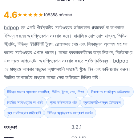
4.6
★
★
★
★
★
108358 পর্যালোচনা
bdpop
হল একটি শীর্ষস্থানীয় সফটওয়্যার ডাউনলোড প্ল্যাটফর্ম যা আপনাকে
বিভিন্ন ধরনের অ্যাপ্লিকেশন সরবরাহ করে। সামাজিক যোগাযোগ মাধ্যম, ভিডিও
স্ট্রিমিং, বিভিন্ন ইউটিলিটি টুলস, রোমাঞ্চকর গেম এবং শিক্ষামূলক অ্যাপস সহ সব
ধরনের সফটওয়্যার এখানে পাবেন। আমরা ব্যবহারকারীদের জন্য নিরাপদ, নির্ভরযোগ্য
এবং দ্রুত আপডেটেড অ্যাপ্লিকেশন সরবরাহ করতে প্রতিশ্রুতিবদ্ধ। bdpop-
এর মাধ্যমে আপনার পছন্দের অ্যাপসগুলি সহজেই খুঁজে নিন এবং ডাউনলোড করুন।
নিয়মিত আপডেটের মাধ্যমে আমরা সেরা অভিজ্ঞতা নিশ্চিত করি।
বিভিন্ন ধরনের অ্যাপস: সামাজিক, ভিডিও, টুলস, গেম, শিক্ষা
নিরাপদ ও যাচাইকৃত ডাউনলোড
নিয়মিত সফটওয়্যার আপডেট
দ্রুত ডাউনলোড গতি
ব্যবহারকারী-বান্ধব ইন্টারফেস
বৃহৎ সফটওয়্যার লাইব্রেরি
বিভিন্ন অ্যান্ড্রয়েড সংস্করণ সমর্থন
সংস্করণ
3.2.1