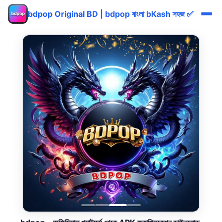
bdpop Original BD | bdpop বাংলা bKash সহজ ✅