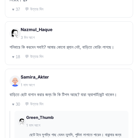
💬 উত্তর দিন
♥ 37
Nazmul_Haque
3 দিন আগে
শনিবারে কি করবেন সবাই? আমার কোনো প্ল্যান নেই, বাড়িতে বোরিং লাগছে।
💬 উত্তর দিন
♥ 18
Samira_Akter
1 মাস আগে
বাড়িতে ছোট বাগান করার জন্য কি কি টিপস আছে? যারা অ্যাপার্টমেন্টে থাকেন।
💬 উত্তর দিন
♥ 30
Green_Thumb
1 মাস আগে
ছোট টবে সুগন্ধি গাছ যেমন তুলসি, পুদিনা লাগাতে পারেন। বারান্দার জন্য