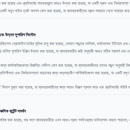
া হয়েছে এবং প্ল্যাটফর্মের পারফরম্যান্স আরও উন্নত করা হয়েছে, যা একটি দ্রুত এবং নির্ভরযোগ্য
 একটি নতুন লাইভ চ্যাট অপশন যোগ করা হয়েছে, যা ব্যবহারকারীদের দ্রুত সহায়তা পেতে সাহায্য কর
বং উন্নত সুপারিশ সিস্টেম
ব্যক্তিগত প্রোফাইল তৈরির সুবিধা চালু করা হয়েছে, যেখানে পছন্দের তালিকা, ডাউনলোড ইতিহাস এবং স
I) চালিত সুপারিশ ইঞ্জিন উন্নত করা হয়েছে, যা ব্যবহারকারীর রুচি অনুযায়ী আরও সঠিক পরামর্শ দেয় এবং
্য কাস্টমাইজযোগ্য বিজ্ঞপ্তি সেটিংস যোগ করা হয়েছে, যা ব্যবহারকারীদের তাদের পছন্দ অনুযায়ী বিজ
ক স্থিতিশীলতা এবং নির্ভরযোগ্যতা বাড়ানোর জন্য অভ্যন্তরীণ অপ্টিমাইজেশন করা হয়েছে, যা একটি মসৃণ 
 বিভাগ যুক্ত করা হয়েছে, যা ব্যবহারকারীদের জন্য আরও বিকল্প প্রদান করে এবং প্ল্যাটফর্মের পরিধি ব
লিক কন্টেন্ট সমর্থন
মাইজ করা হয়েছে, যার ফলে ব্যবহারকারীরা এখন আরও দ্রুত সফটওয়্যার ডাউনলোড করতে পারবেন, এমন