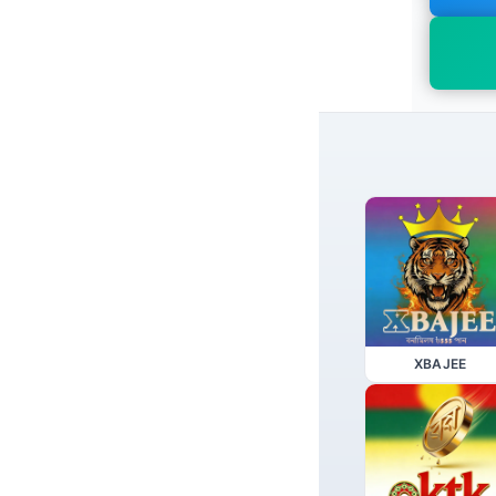
XBAJEE