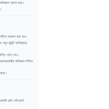
 অভিজ্ঞতা প্রদান করে।
ে।
েটিংস সংরক্ষণ করা যায়।
 নতুন কন্টেন্ট আবিষ্কারে
্ঞপ্তি পেতে দেয়।
ব্যবহারকারীর অভিজ্ঞতা নিশ্চিত
াড়ায়।
কি দুর্বল নেটওয়ার্ক