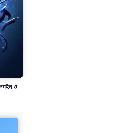
 লগইন ও