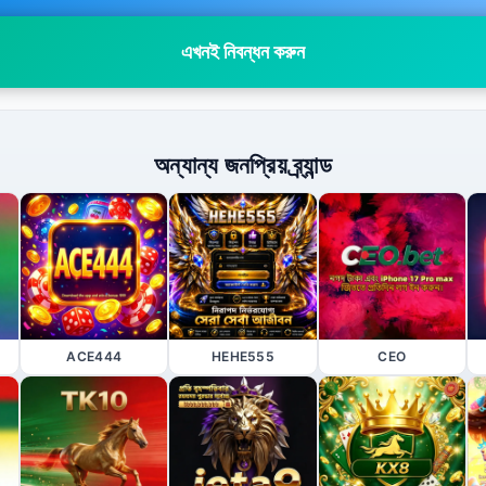
এখনই নিবন্ধন করুন
অন্যান্য জনপ্রিয় ব্র্যান্ড
ACE444
HEHE555
CEO