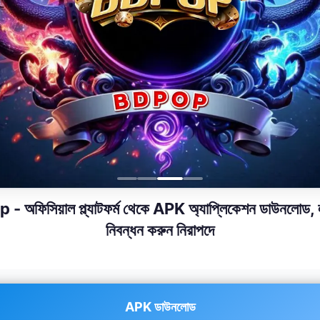
- অফিসিয়াল প্ল্যাটফর্ম থেকে APK অ্যাপ্লিকেশন ডাউনলোড,
নিবন্ধন করুন নিরাপদে
APK ডাউনলোড