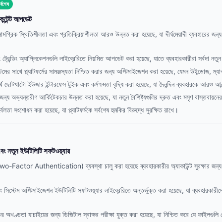
র্বশেষ
কন্টেন্ট আপডেট
ামগ্রিক স্থিতিশীলতা এবং প্রতিক্রিয়াশীলতা আরও উন্নত করা হয়েছে, যা দীর্ঘমেয়াদী ব্যবহারের জ
ং ট্রেন্ডিং অ্যাপ্লিকেশনগুলি লাইব্রেরিতে নিয়মিত আপডেট করা হয়েছে, যাতে ব্যবহারকারীরা সর্বদা নতুন এ
েমের সাথে প্ল্যাটফর্মের সামঞ্জস্যতা নিশ্চিত করার জন্য অপ্টিমাইজেশন করা হয়েছে, যেমন উইন্ডোজ, ম্য
র্থে ছোটখাটো ইউজার ইন্টারফেস টুইক এবং কর্মক্ষমতা বৃদ্ধি করা হয়েছে, যা দৈনন্দিন ব্যবহারকে আরও 
য অভ্যন্তরীণ আর্কিটেকচার উন্নত করা হয়েছে, যা নতুন বৈশিষ্ট্যগুলির দ্রুত এবং মসৃণ বাস্তবায়নে
র্বলতা সংশোধন করা হয়েছে, যা প্ল্যাটফর্মকে সর্বশেষ হুমকির বিরুদ্ধে সুরক্ষিত রাখে।
য এবং নতুন ইউটিলিটি সফটওয়্যার
o-Factor Authentication) ব্যবস্থা চালু করা হয়েছে ব্যবহারকারীর অ্যাকাউন্ট সুরক্ষার জন্য
বং সিস্টেম অপ্টিমাইজেশন ইউটিলিটি সফটওয়্যার লাইব্রেরিতে অন্তর্ভুক্ত করা হয়েছে, যা ব্যবহারকার
অখণ্ডতা যাচাইয়ের জন্য ডিজিটাল স্বাক্ষর পরীক্ষা যুক্ত করা হয়েছে, যা নিশ্চিত করে যে ফাইলগুলি 