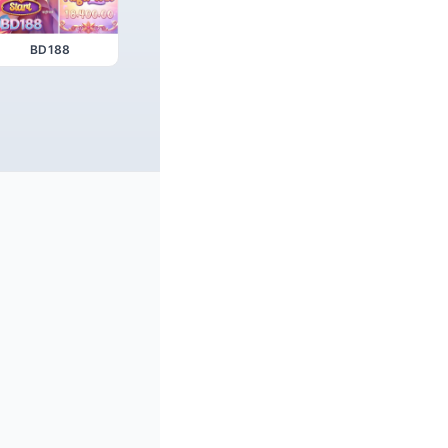
BD188