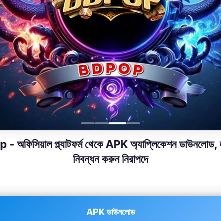
- অফিসিয়াল প্ল্যাটফর্ম থেকে APK অ্যাপ্লিকেশন ডাউনলোড,
নিবন্ধন করুন নিরাপদে
APK ডাউনলোড