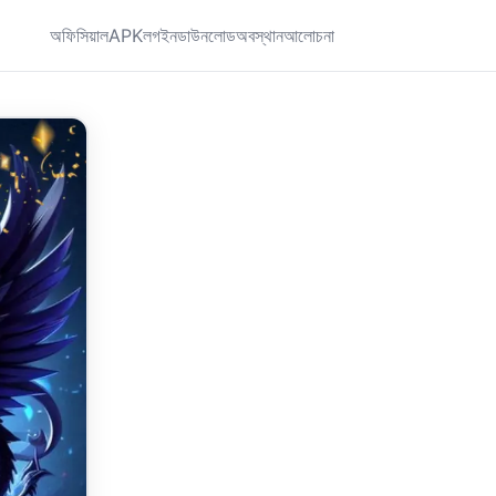
অফিসিয়াল
APK
লগইন
ডাউনলোড
অবস্থান
আলোচনা