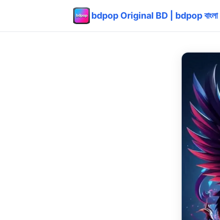
bdpop Original BD | bdpop বাংল