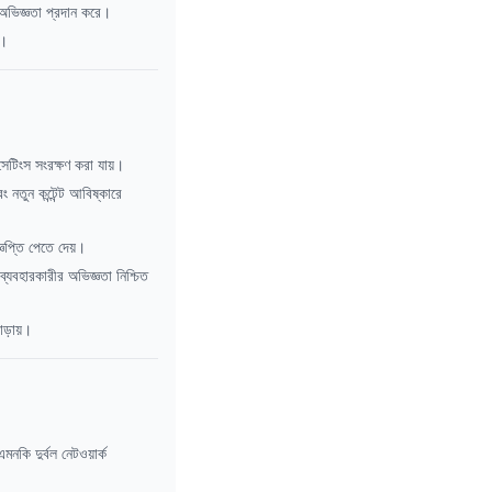
 অভিজ্ঞতা প্রদান করে।
ে।
েটিংস সংরক্ষণ করা যায়।
 নতুন কন্টেন্ট আবিষ্কারে
্ঞপ্তি পেতে দেয়।
ব্যবহারকারীর অভিজ্ঞতা নিশ্চিত
াড়ায়।
কি দুর্বল নেটওয়ার্ক