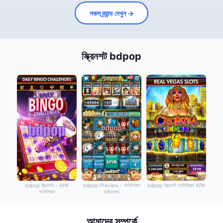
সকল ব্র্যান্ড দেখুন →
স্ক্রিনশট bdpop
bdpop স্ক্রিনশট - APK
bdpop Preview - অফিসিয়াল
bdpop স্ক্রিনশট অফিসিয়াল APK
অফিসিয়াল
ডাউনলোড
আমাদের সম্পর্কে