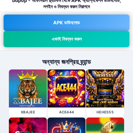
bdpop - অফিসিয়াল প্ল্যাটফর্ম থেকে APK অ্যাপ্লিকেশন ডাউনলোড,
লগইন ও নিবন্ধন করুন নিরাপদে
APK ডাউনলোড
এখনই নিবন্ধন করুন
অন্যান্য জনপ্রিয় ব্র্যান্ড
XBAJEE
ACE444
HEHE555