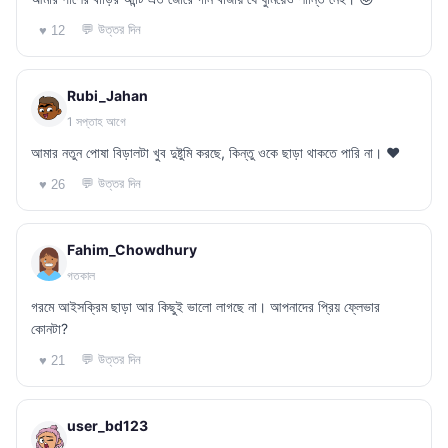
💬 উত্তর দিন
♥ 12
Rubi_Jahan
1 সপ্তাহ আগে
আমার নতুন পোষা বিড়ালটা খুব দুষ্টুমি করছে, কিন্তু ওকে ছাড়া থাকতে পারি না। ❤️
💬 উত্তর দিন
♥ 26
Fahim_Chowdhury
গতকাল
গরমে আইসক্রিম ছাড়া আর কিছুই ভালো লাগছে না। আপনাদের প্রিয় ফ্লেভার
কোনটা?
💬 উত্তর দিন
♥ 21
user_bd123