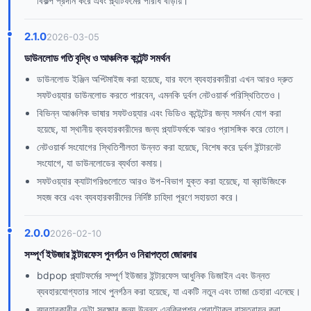
বিকল্প প্রদান করে এবং প্ল্যাটফর্মের পরিধি বাড়ায়।
2.1.0
2026-03-05
ডাউনলোড গতি বৃদ্ধি ও আঞ্চলিক কন্টেন্ট সমর্থন
ডাউনলোড ইঞ্জিন অপ্টিমাইজ করা হয়েছে, যার ফলে ব্যবহারকারীরা এখন আরও দ্রুত
সফটওয়্যার ডাউনলোড করতে পারবেন, এমনকি দুর্বল নেটওয়ার্ক পরিস্থিতিতেও।
বিভিন্ন আঞ্চলিক ভাষার সফটওয়্যার এবং ভিডিও কন্টেন্টের জন্য সমর্থন যোগ করা
হয়েছে, যা স্থানীয় ব্যবহারকারীদের জন্য প্ল্যাটফর্মকে আরও প্রাসঙ্গিক করে তোলে।
নেটওয়ার্ক সংযোগের স্থিতিশীলতা উন্নত করা হয়েছে, বিশেষ করে দুর্বল ইন্টারনেট
সংযোগে, যা ডাউনলোডের ব্যর্থতা কমায়।
সফটওয়্যার ক্যাটাগরিগুলোতে আরও উপ-বিভাগ যুক্ত করা হয়েছে, যা ব্রাউজিংকে
সহজ করে এবং ব্যবহারকারীদের নির্দিষ্ট চাহিদা পূরণে সহায়তা করে।
2.0.0
2026-02-10
সম্পূর্ণ ইউজার ইন্টারফেস পুনর্গঠন ও নিরাপত্তা জোরদার
bdpop প্ল্যাটফর্মের সম্পূর্ণ ইউজার ইন্টারফেস আধুনিক ডিজাইন এবং উন্নত
ব্যবহারযোগ্যতার সাথে পুনর্গঠন করা হয়েছে, যা একটি নতুন এবং তাজা চেহারা এনেছে।
ব্যবহারকারীর ডেটা সুরক্ষার জন্য উন্নত এনক্রিপশন প্রোটোকল বাস্তবায়ন করা