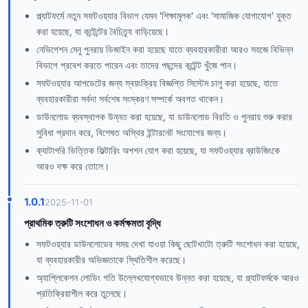
প্ল্যাটফর্মে নতুন সফটওয়্যার বিভাগ যেমন 'শিক্ষামূলক' এবং 'সামাজিক যোগাযোগ' যুক্ত
করা হয়েছে, যা কন্টেন্টের বৈচিত্র্য বাড়িয়েছে।
নেভিগেশন মেনু পুনরায় ডিজাইন করা হয়েছে যাতে ব্যবহারকারীরা আরও সহজে বিভিন্ন
বিভাগে প্রবেশ করতে পারেন এবং তাদের পছন্দের কন্টেন্ট খুঁজে পান।
সফটওয়্যার আপডেটের জন্য স্বয়ংক্রিয় বিজ্ঞপ্তি সিস্টেম চালু করা হয়েছে, যাতে
ব্যবহারকারীরা সর্বদা সর্বশেষ সংস্করণ সম্পর্কে অবগত থাকেন।
ডাউনলোড ব্যবস্থাপক উন্নত করা হয়েছে, যা ডাউনলোড বিরতি ও পুনরায় শুরু করার
সুবিধা প্রদান করে, বিশেষত অস্থির ইন্টারনেট সংযোগের জন্য।
ক্যাটাগরি ভিত্তিক ফিল্টারিং অপশন যোগ করা হয়েছে, যা সফটওয়্যার ব্রাউজিংকে
আরও দক্ষ করে তোলে।
1.0.1
2025-11-01
প্রাথমিক ত্রুটি সংশোধন ও কর্মক্ষমতা বৃদ্ধি
সফটওয়্যার ডাউনলোডের সময় দেখা যাওয়া কিছু ছোটখাটো ত্রুটি সংশোধন করা হয়েছে,
যা ব্যবহারকারীর অভিজ্ঞতাকে স্থিতিশীল করেছে।
অ্যাপ্লিকেশন লোডিং গতি উল্লেখযোগ্যভাবে উন্নত করা হয়েছে, যা প্ল্যাটফর্মকে আরও
প্রতিক্রিয়াশীল করে তুলেছে।