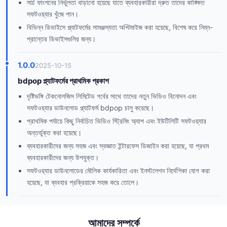
সার্চ ফাংশনের নির্ভুলতা বাড়ানো হয়েছে যাতে ব্যবহারকারীরা দ্রুত তাদের কাঙ্ক্ষিত
সফটওয়্যার খুঁজে পান।
বিভিন্ন ডিভাইসে প্ল্যাটফর্মের সামঞ্জস্যতা অপ্টিমাইজ করা হয়েছে, বিশেষ করে নিম্ন-
প্রান্তের ডিভাইসগুলির জন্য।
1.0.0
2025-10-15
bdpop প্ল্যাটফর্মের প্রাথমিক প্রকাশ
দৃষ্টিভঙ্গি টেকনোলজিস লিমিটেড গর্বের সাথে তাদের নতুন ভিডিও বিনোদন এবং
সফটওয়্যার ডাউনলোড প্ল্যাটফর্ম bdpop চালু করেছে।
প্রাথমিক পর্যায়ে কিছু নির্বাচিত ভিডিও স্ট্রিমিং অ্যাপ এবং ইউটিলিটি সফটওয়্যার
অন্তর্ভুক্ত করা হয়েছে।
ব্যবহারকারীদের জন্য সহজ এবং স্বজ্ঞাত ইন্টারফেস ডিজাইন করা হয়েছে, যা প্রথম
ব্যবহারকারীদের জন্য উপযুক্ত।
সফটওয়্যার ডাউনলোডের মৌলিক কার্যকারিতা এবং ইনস্টলেশন নির্দেশিকা যোগ করা
হয়েছে, যা ব্যবহার প্রক্রিয়াকে সহজ করে তোলে।
আমাদের সম্পর্কে