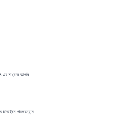
8 এর মাধ্যমে আপনি
ড ডিভাইসে পারফরম্যান্স