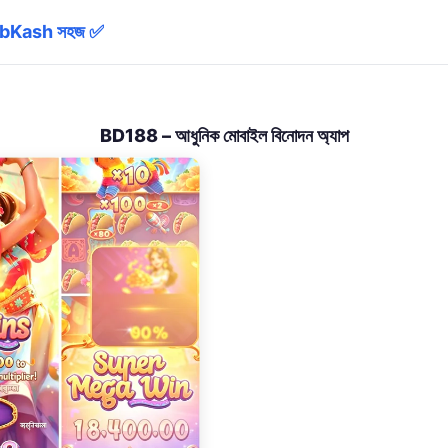
া bKash সহজ ✅
BD188 – আধুনিক মোবাইল বিনোদন অ্যাপ