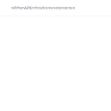
অফিসিয়াল
APK
লগইন
ডাউনলোড
অবস্থান
আলোচনা