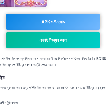
APK ডাউনলোড
এখনই নিবন্ধন করুন
বাইল বিনোদন অ্যাপ্লিকেশন যা ব্যবহারকারীদের নিরবচ্ছিন্ন অভিজ্ঞতা দিতে তৈরি। BD18
়াশীল অ্যাপে বিভিন্ন ধরনের কনটেন্ট পেতে পারেন।
ট্য
ে ব্যবহার করার জন্য অপ্টিমাইজ করা হয়েছে, যার লোডিং সময় কম এবং বিভিন্ন অ্যান্ড্রয়ে
য়াশীল ইন্টারফেস