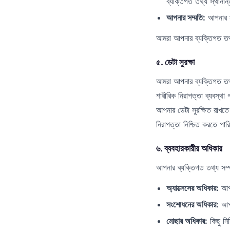
ব্যক্তিগত তথ্য স্থানা
আপনার সম্মতি:
আপনার সু
আমরা আপনার ব্যক্তিগত তথ্য
৫. ডেটা সুরক্ষা
আমরা আপনার ব্যক্তিগত তথ্য 
শারীরিক নিরাপত্তা ব্যবস্থা
আপনার ডেটা সুরক্ষিত রাখতে
নিরাপত্তা নিশ্চিত করতে পার
৬. ব্যবহারকারীর অধিকার
আপনার ব্যক্তিগত তথ্য সম্প
অ্যাক্সেসের অধিকার:
আপন
সংশোধনের অধিকার:
আপন
মোছার অধিকার:
কিছু নি