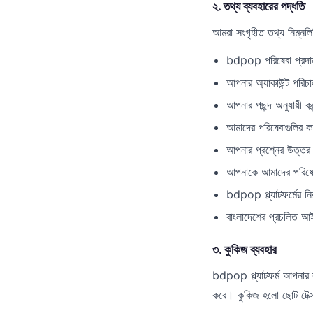
২. তথ্য ব্যবহারের পদ্ধতি
আমরা সংগৃহীত তথ্য নিম্নলিখ
bdpop পরিষেবা প্রদা
আপনার অ্যাকাউন্ট পরি
আপনার পছন্দ অনুযায়ী কন
আমাদের পরিষেবাগুলির ক
আপনার প্রশ্নের উত্তর 
আপনাকে আমাদের পরিষেবা
bdpop প্ল্যাটফর্মের ন
বাংলাদেশের প্রচলিত আ
৩. কুকিজ ব্যবহার
bdpop প্ল্যাটফর্ম আপনার ব
করে। কুকিজ হলো ছোট টেক্স