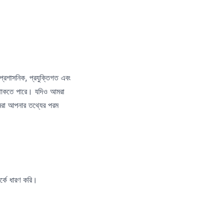
 প্রশাসনিক, প্রযুক্তিগত এবং
ক্ত থাকতে পারে। যদিও আমরা
 আমরা আপনার তথ্যের পরম
্কে ধারণ করি।