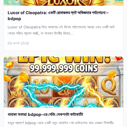
Luxor of Cleopatra: একটি রোমাঞ্চকর স্লট অভিজ্ঞতার পর্যালোচনা –
bdpop
Luxor of Cleopatra নিয়ে আমাদের এই বিশেষ পর্যালোচনায় আমরা এমন একটি স্লট
গেমের গভীরে প্রবেশ করছি, যা সাধারণ মিশরীয় থিমের...
05 আগস্ট 2026
ধামাকা অফার! bdpop-এর গেমিং সেকশনটা ফাটাফাটি!
বন্ধুর পরামর্শে bdpop থেকে একটি নতুন মোবাইল গেম ডাউনলোড করে একজন শিক্ষার্থীর