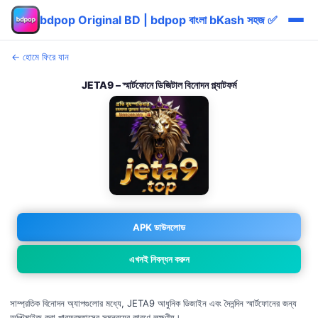
bdpop Original BD | bdpop বাংলা bKash সহজ ✅
← হোমে ফিরে যান
JETA9 – স্মার্টফোনে ডিজিটাল বিনোদন প্ল্যাটফর্ম
APK ডাউনলোড
এখনই নিবন্ধন করুন
সাম্প্রতিক বিনোদন অ্যাপগুলোর মধ্যে, JETA9 আধুনিক ডিজাইন এবং দৈনন্দিন স্মার্টফোনের জন্য
অপ্টিমাইজ করা পারফরম্যান্সের সমন্বয়ের কারণে লক্ষণীয়।