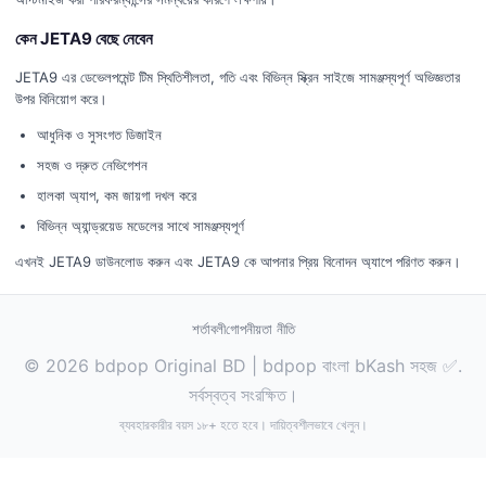
কেন JETA9 বেছে নেবেন
JETA9 এর ডেভেলপমেন্ট টিম স্থিতিশীলতা, গতি এবং বিভিন্ন স্ক্রিন সাইজে সামঞ্জস্যপূর্ণ অভিজ্ঞতার
উপর বিনিয়োগ করে।
আধুনিক ও সুসংগত ডিজাইন
সহজ ও দ্রুত নেভিগেশন
হালকা অ্যাপ, কম জায়গা দখল করে
বিভিন্ন অ্যান্ড্রয়েড মডেলের সাথে সামঞ্জস্যপূর্ণ
এখনই JETA9 ডাউনলোড করুন এবং JETA9 কে আপনার প্রিয় বিনোদন অ্যাপে পরিণত করুন।
শর্তাবলী
গোপনীয়তা নীতি
© 2026 bdpop Original BD | bdpop বাংলা bKash সহজ ✅.
সর্বস্বত্ব সংরক্ষিত।
ব্যবহারকারীর বয়স ১৮+ হতে হবে। দায়িত্বশীলভাবে খেলুন।